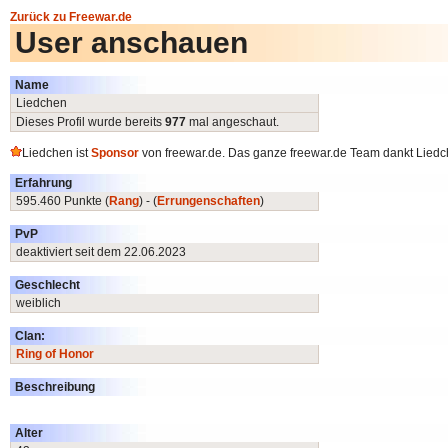
Zurück zu Freewar.de
User anschauen
Name
Liedchen
Dieses Profil wurde bereits
977
mal angeschaut.
Liedchen ist
Sponsor
von freewar.de. Das ganze freewar.de Team dankt Liedch
Erfahrung
595.460 Punkte (
Rang
) - (
Errungenschaften
)
PvP
deaktiviert seit dem 22.06.2023
Geschlecht
weiblich
Clan:
Ring of Honor
Beschreibung
Alter