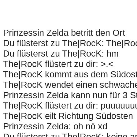
Prinzessin Zelda betritt den Ort
Du flüsterst zu The|RocK: The|Roc
Du flüsterst zu The|RocK: hm
The|RocK flüstert zu dir: >.<
The|RocK kommt aus dem Südos
The|RocK wendet einen schwache
Prinzessin Zelda kann nun für 3 
The|RocK flüstert zu dir: puuuuu
The|RocK eilt Richtung Südosten
Prinzessin Zelda: oh nö xd
Du flüsterst zu The|RocK: keine 