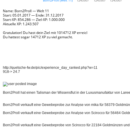
http://quetsche-fw.de/pic/experience_day_ranked.php?w=11
918-> 24.7
Born2Proll hat einen Talisman der Wissensflut in der Luxusmanufaktur von Laree 
Born2Proll verkauft eine Gewebeprobe zur Analyse von mika für 58379 Goldmünz
Born2Proll verkauft eine Gewebeprobe zur Analyse von Scirocco für 56464 Gold
Born2Proll verkauft eine Gewebeprobe von Scirocco für 22184 Goldmünzen und 