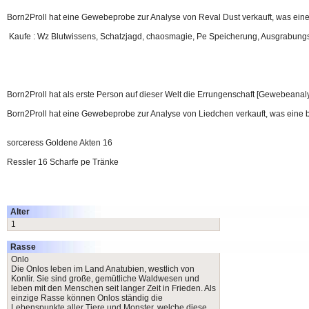
Born2Proll hat eine Gewebeprobe zur Analyse von Reval Dust verkauft, was eine
Kaufe : Wz Blutwissens, Schatzjagd, chaosmagie, Pe Speicherung, Ausgrabun
Born2Proll hat als erste Person auf dieser Welt die Errungenschaft [Gewebeanalys
Born2Proll hat eine Gewebeprobe zur Analyse von Liedchen verkauft, was eine b
sorceress Goldene Akten 16
Ressler 16 Scharfe pe Tränke
Alter
1
Rasse
Onlo
Die Onlos leben im Land Anatubien, westlich von
Konlir. Sie sind große, gemütliche Waldwesen und
leben mit den Menschen seit langer Zeit in Frieden. Als
einzige Rasse können Onlos ständig die
Lebenspunkte aller Tiere und Monster, welche diese